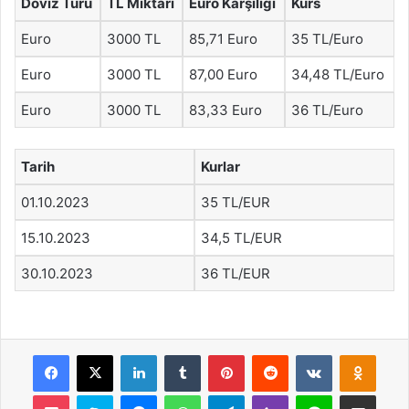
Döviz Türü
TL Miktarı
Euro Karşılığı
Kurs
Euro
3000 TL
85,71 Euro
35 TL/Euro
Euro
3000 TL
87,00 Euro
34,48 TL/Euro
Euro
3000 TL
83,33 Euro
36 TL/Euro
Tarih
Kurlar
01.10.2023
35 TL/EUR
15.10.2023
34,5 TL/EUR
30.10.2023
36 TL/EUR
Facebook
X
LinkedIn
Tumblr
Pinterest
Reddit
VKontakte
Odnok
Pocket
Skype
Messenger
WhatsApp
Telegram
Viber
Line
E-Posta ile payla