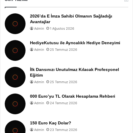
2026’da E İmza Sahibi Olmanın Sağladığı
Avantajlar
Admin
1 Ağustos 2026
HediyeKutusu ile Ayrıcalıklı Hediye Deneyimi
Admin
25 Temmuz 2026
İlk Dansınızı Unutulmaz Kılacak Profesyonel
Eğitim
Admin
25 Temmuz 2026
000 Euro’yu TL Olarak Hesaplama Rehberi
Admin
24 Temmuz 2026
150 Euro Kaç Dolar?
Admin
23 Temmuz 2026