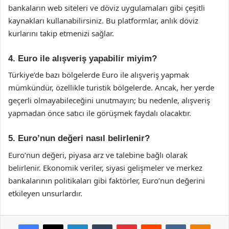
bankaların web siteleri ve döviz uygulamaları gibi çeşitli
kaynakları kullanabilirsiniz. Bu platformlar, anlık döviz
kurlarını takip etmenizi sağlar.
4. Euro ile alışveriş yapabilir miyim?
Türkiye’de bazı bölgelerde Euro ile alışveriş yapmak
mümkündür, özellikle turistik bölgelerde. Ancak, her yerde
geçerli olmayabileceğini unutmayın; bu nedenle, alışveriş
yapmadan önce satıcı ile görüşmek faydalı olacaktır.
5. Euro’nun değeri nasıl belirlenir?
Euro’nun değeri, piyasa arz ve talebine bağlı olarak
belirlenir. Ekonomik veriler, siyasi gelişmeler ve merkez
bankalarının politikaları gibi faktörler, Euro’nun değerini
etkileyen unsurlardır.
Facebook
X
LinkedIn
Tumblr
Pinterest
Reddit
VKontakte
Odnok