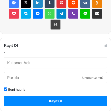
Pocket
Skype
Messenger
WhatsApp
Telegram
Viber
Line
E-Posta ile payla
Yazdır
Kayıt Ol
Unuttunuz mu?
Beni hatırla
Kayıt Ol