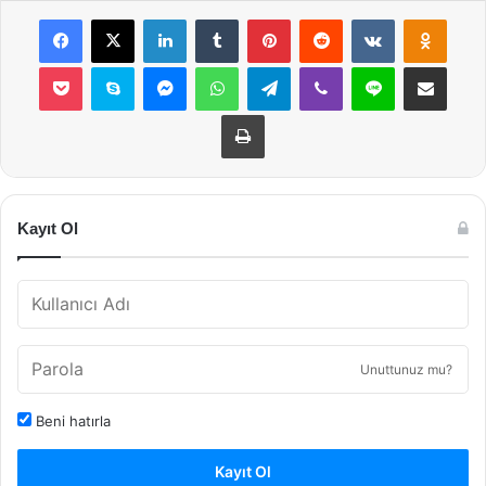
Facebook
X
LinkedIn
Tumblr
Pinterest
Reddit
VKontakte
Odnok
Pocket
Skype
Messenger
WhatsApp
Telegram
Viber
Line
E-Posta ile payla
Yazdır
Kayıt Ol
Unuttunuz mu?
Beni hatırla
Kayıt Ol