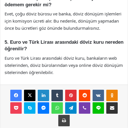
ödemem gerekir mi?
Evet, çoğu döviz bürosu ve banka, döviz dönüşüm işlemleri
için komisyon ücreti alır. Bu nedenle, dönüşüm yapmadan
önce bu ücretleri göz önünde bulundurmalısınız.
5. Euro ve Türk Lirası arasındaki döviz kuru nereden
öğrenilir?
Euro ve Türk Lirası arasındaki döviz kuru, bankaların web
sitelerinden, döviz bürolarından veya online döviz dönüşüm
sitelerinden öğrenilebilir.
Facebook
X
LinkedIn
Tumblr
Pinterest
Reddit
VKontakte
Odnok
Pocket
Skype
Messenger
WhatsApp
Telegram
Viber
Line
E-Posta ile payla
Yazdır