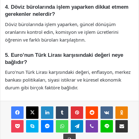
4. Döviz bürolarında işlem yaparken dikkat etmem
gerekenler nelerdir?
Döviz bürolarında işlem yaparken, güncel dönüşüm
oranlarını kontrol edin, komisyon ve işlem ücretlerini
öğrenin ve farklı büroları karşılaştırın.
5. Euro’nun Türk Lirası karşısındaki değeri neye
bağlıdır?
Euro’nun Türk Lirası karşısındaki değeri, enflasyon, merkez
bankası politikaları, siyasi istikrar ve küresel ekonomik
durum gibi birçok faktöre bağlıdır.
Facebook
X
LinkedIn
Tumblr
Pinterest
Reddit
VKontakte
Odnok
Pocket
Skype
Messenger
WhatsApp
Telegram
Viber
Line
E-Posta ile payla
Yazdır