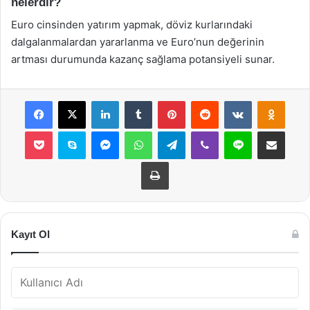
nelerdir?
Euro cinsinden yatırım yapmak, döviz kurlarındaki
dalgalanmalardan yararlanma ve Euro’nun değerinin
artması durumunda kazanç sağlama potansiyeli sunar.
Facebook
X
LinkedIn
Tumblr
Pinterest
Reddit
VKontakte
Odnok
Pocket
Skype
Messenger
WhatsApp
Telegram
Viber
Line
E-Posta ile payla
Yazdır
Kayıt Ol