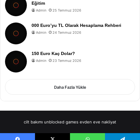
Eğitim
Admin
25 Temmuz 2026
000 Euro’yu TL Olarak Hesaplama Rehberi
Admin
24 Temmuz 2026
150 Euro Kaç Dolar?
Admin
23 Temmuz 2026
Daha Fazla Yükle
cilt bakımı
unblocked games
evden eve nakliyat