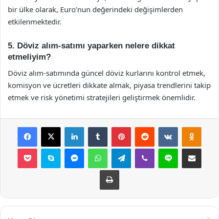
bir ülke olarak, Euro’nun değerindeki değişimlerden
etkilenmektedir.
5. Döviz alım-satımı yaparken nelere dikkat
etmeliyim?
Döviz alım-satımında güncel döviz kurlarını kontrol etmek,
komisyon ve ücretleri dikkate almak, piyasa trendlerini takip
etmek ve risk yönetimi stratejileri geliştirmek önemlidir.
Facebook
X
LinkedIn
Tumblr
Pinterest
Reddit
VKontakte
Odnok
Pocket
Skype
Messenger
WhatsApp
Telegram
Viber
Line
E-Posta ile payla
Yazdır