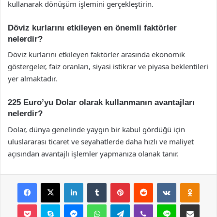
kullanarak dönüşüm işlemini gerçekleştirin.
Döviz kurlarını etkileyen en önemli faktörler
nelerdir?
Döviz kurlarını etkileyen faktörler arasında ekonomik
göstergeler, faiz oranları, siyasi istikrar ve piyasa beklentileri
yer almaktadır.
225 Euro’yu Dolar olarak kullanmanın avantajları
nelerdir?
Dolar, dünya genelinde yaygın bir kabul gördüğü için
uluslararası ticaret ve seyahatlerde daha hızlı ve maliyet
açısından avantajlı işlemler yapmanıza olanak tanır.
Facebook
X
LinkedIn
Tumblr
Pinterest
Reddit
VKontakte
Odnok
Pocket
Skype
Messenger
WhatsApp
Telegram
Viber
Line
E-Posta ile payla