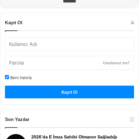
Kayıt Ol
Unuttunuz mu?
Beni hatırla
Kayıt Ol
Son Yazılar
2026’da E İmza Sahibi Olmanın Sağladığı