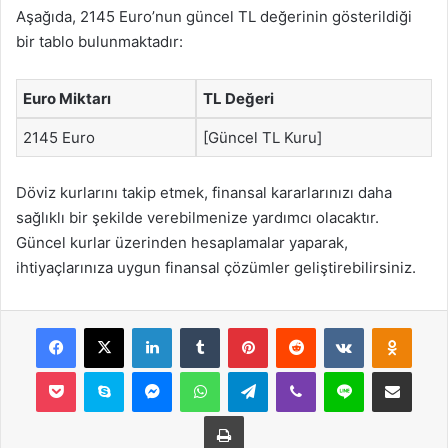
Aşağıda, 2145 Euro’nun güncel TL değerinin gösterildiği
bir tablo bulunmaktadır:
Euro Miktarı
TL Değeri
2145 Euro
[Güncel TL Kuru]
Döviz kurlarını takip etmek, finansal kararlarınızı daha
sağlıklı bir şekilde verebilmenize yardımcı olacaktır.
Güncel kurlar üzerinden hesaplamalar yaparak,
ihtiyaçlarınıza uygun finansal çözümler geliştirebilirsiniz.
Facebook
X
LinkedIn
Tumblr
Pinterest
Reddit
VKontakte
Odnok
Pocket
Skype
Messenger
WhatsApp
Telegram
Viber
Line
E-Posta ile payla
Yazdır