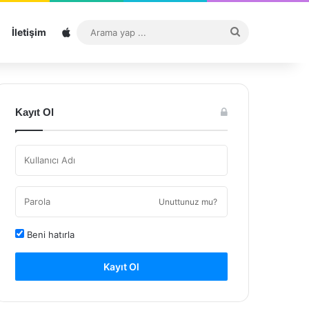
Sitemap
Arama
İletişim
yap
...
Kayıt Ol
Unuttunuz mu?
Beni hatırla
Kayıt Ol