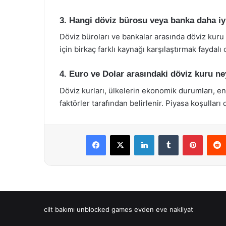
3. Hangi döviz bürosu veya banka daha iy
Döviz büroları ve bankalar arasında döviz kuru fa
için birkaç farklı kaynağı karşılaştırmak faydalı o
4. Euro ve Dolar arasındaki döviz kuru ne
Döviz kurları, ülkelerin ekonomik durumları, enfl
faktörler tarafından belirlenir. Piyasa koşulları
Facebook
X
LinkedIn
Tumblr
Pintere
cilt bakımı
unblocked games
evden eve nakliyat