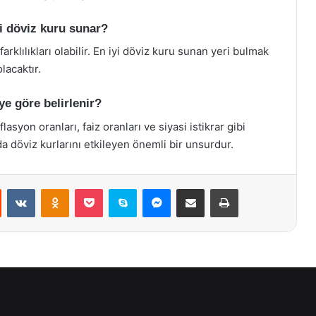
i döviz kuru sunar?
rklılıkları olabilir. En iyi döviz kuru sunan yeri bulmak
lacaktır.
ye göre belirlenir?
asyon oranları, faiz oranları ve siyasi istikrar gibi
 da döviz kurlarını etkileyen önemli bir unsurdur.
st
Reddit
VKontakte
Odnoklassniki
Pocket
Skype
Messenger
E-Posta ile paylaş
Yazdır