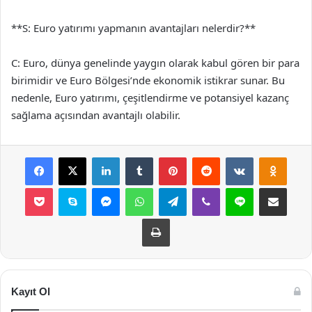
**S: Euro yatırımı yapmanın avantajları nelerdir?**
C: Euro, dünya genelinde yaygın olarak kabul gören bir para
birimidir ve Euro Bölgesi’nde ekonomik istikrar sunar. Bu
nedenle, Euro yatırımı, çeşitlendirme ve potansiyel kazanç
sağlama açısından avantajlı olabilir.
Facebook
X
LinkedIn
Tumblr
Pinterest
Reddit
VKontakte
Odnok
Pocket
Skype
Messenger
WhatsApp
Telegram
Viber
Line
E-Posta ile payla
Yazdır
Kayıt Ol