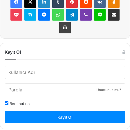
Pocket
Skype
Messenger
WhatsApp
Telegram
Viber
Line
E-Posta ile payla
Yazdır
Kayıt Ol
Unuttunuz mu?
Beni hatırla
Kayıt Ol