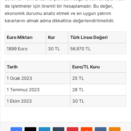
de işletmeler için önemli bir hesaplamadır. Bu değer,
ekonomik durumu analiz etmek ve en uygun yatırım
kararlarını almak adına dikkatlice değerlendirilmelidir.
Euro Miktarı
Kur
Türk Lirası Değeri
1899 Euro
30 TL
56.970 TL
Tarih
Euro/TL Kuru
1 Ocak 2023
25 TL
1 Temmuz 2023
28 TL
1 Ekim 2023
30 TL
Facebook
X
LinkedIn
Tumblr
Pinterest
Reddit
VKontakte
Odnok