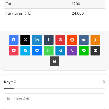
Euro
1200
Türk Lirası (TL)
24,000
Facebook
X
LinkedIn
Tumblr
Pinterest
Reddit
VKontakte
Odnok
Pocket
Skype
Messenger
WhatsApp
Telegram
Viber
Line
E-Posta ile payla
Yazdır
Kayıt Ol