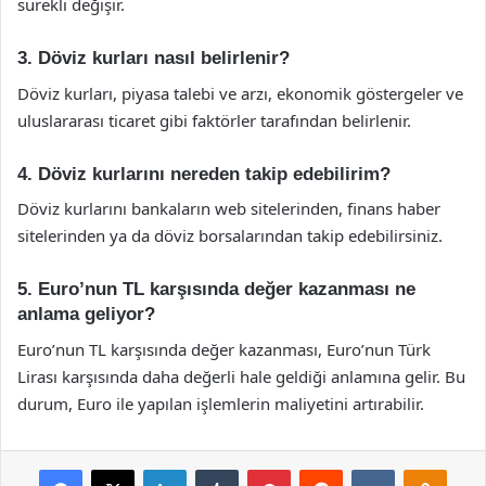
sürekli değişir.
3. Döviz kurları nasıl belirlenir?
Döviz kurları, piyasa talebi ve arzı, ekonomik göstergeler ve
uluslararası ticaret gibi faktörler tarafından belirlenir.
4. Döviz kurlarını nereden takip edebilirim?
Döviz kurlarını bankaların web sitelerinden, finans haber
sitelerinden ya da döviz borsalarından takip edebilirsiniz.
5. Euro’nun TL karşısında değer kazanması ne
anlama geliyor?
Euro’nun TL karşısında değer kazanması, Euro’nun Türk
Lirası karşısında daha değerli hale geldiği anlamına gelir. Bu
durum, Euro ile yapılan işlemlerin maliyetini artırabilir.
Facebook
X
LinkedIn
Tumblr
Pinterest
Reddit
VKontakte
Odnok