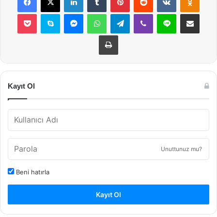
Pocket
Skype
Messenger
WhatsApp
Telegram
Viber
Line
E-Posta ile payla
Yazdır
Kayıt Ol
Unuttunuz mu?
Beni hatırla
Kayıt Ol