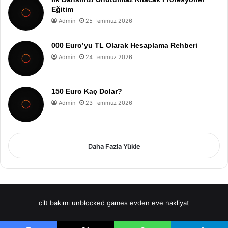
Eğitim
Admin
25 Temmuz 2026
000 Euro’yu TL Olarak Hesaplama Rehberi
Admin
24 Temmuz 2026
150 Euro Kaç Dolar?
Admin
23 Temmuz 2026
Daha Fazla Yükle
cilt bakımı
unblocked games
evden eve nakliyat