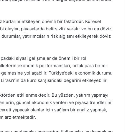
 kurlarını etkileyen önemli bir faktördür. Küresel
i olaylar, piyasalarda belirsizlik yaratır ve bu da döviz
durumlar, yatırımcıların risk algısını etkileyerek döviz
a’daki siyasi gelişmeler de önemli bir rol
 ülkelerin ekonomik performansları, ortak para birimi
 gelmesine yol açabilir. Türkiye’deki ekonomik durumu
irası’nın da Euro karşısındaki değerini etkileyebilir.
faktörden etkilenmektedir. Bu yüzden, yatırım yapmayı
nlerin, güncel ekonomik verileri ve piyasa trendlerini
icareti yapacak olanlar için sağlam bir analiz yapmak,
em arz etmektedir.
lar ve uygulamalar mevcuttur. Kullanıcılar, bu kaynakları