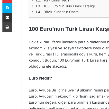
Türk Lirası Nedir?
Skype
100 Euro'nun Türk Lirası Karşılığı
Döviz Kurlarının Önemi
E-Posta ile paylaş
Yazdır
100 Euro’nun Türk Lirası Karş
Döviz kurları, farklı ülkelerin para birimlerinin
ekonomik, siyasi ve sosyal faktörlere bağlı ol
ve Türk Lirası (TL) arasındaki döviz kuru, hem 
konudur. Bugün, 100 Euro’nun Türk Lirası karş
olduğunu ele alacağız.
Euro Nedir?
Euro, Avrupa Birliği’ne üye 19 ülkenin resmi par
Euro, Avrupa’nın ekonomik birliğini sağlamak ve
Euro’nun değeri, diğer para birimleri karşısın
gelişmeler, enflasyon oranları ve merkez bankası