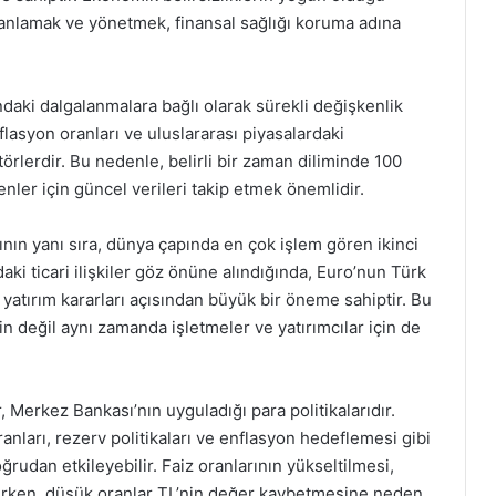
anlamak ve yönetmek, finansal sağlığı koruma adına
ındaki dalgalanmalara bağlı olarak sürekli değişkenlik
nflasyon oranları ve uluslararası piyasalardaki
törlerdir. Bu nedenle, belirli bir zaman diliminde 100
nler için güncel verileri takip etmek önemlidir.
ının yanı sıra, dünya çapında en çok işlem gören ikinci
daki ticari ilişkiler göz önüne alındığında, Euro’nun Türk
e yatırım kararları açısından büyük bir öneme sahiptir. Bu
in değil aynı zamanda işletmeler ve yatırımcılar için de
, Merkez Bankası’nın uyguladığı para politikalarıdır.
nları, rezerv politikaları ve enflasyon hedeflemesi gibi
oğrudan etkileyebilir. Faiz oranlarının yükseltilmesi,
bilirken, düşük oranlar TL’nin değer kaybetmesine neden