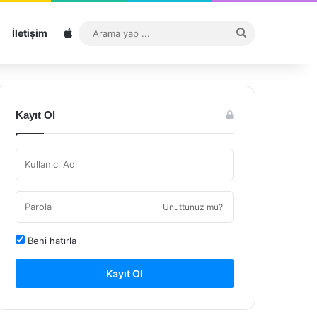
Sitemap
Arama
İletişim
yap
...
Kayıt Ol
Unuttunuz mu?
Beni hatırla
Kayıt Ol