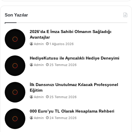
Son Yazılar
2026’da E İmza Sahibi Olmanın Sağladığı
Avantajlar
Admin
1 Ağustos 2026
HediyeKutusu ile Ayrıcalıklı Hediye Deneyimi
Admin
25 Temmuz 2026
İlk Dansınızı Unutulmaz Kılacak Profesyonel
Eğitim
Admin
25 Temmuz 2026
000 Euro’yu TL Olarak Hesaplama Rehberi
Admin
24 Temmuz 2026