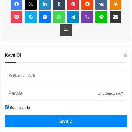
Pocket
Skype
Messenger
WhatsApp
Telegram
Viber
Line
E-Posta ile payla
Yazdır
Kayıt Ol
Unuttunuz mu?
Beni hatırla
Kayıt Ol