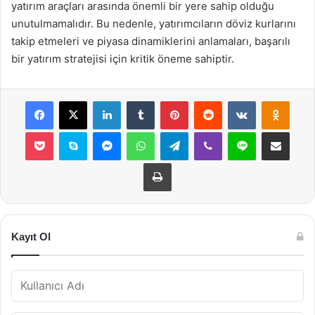
yatırım araçları arasında önemli bir yere sahip olduğu
unutulmamalıdır. Bu nedenle, yatırımcıların döviz kurlarını
takip etmeleri ve piyasa dinamiklerini anlamaları, başarılı
bir yatırım stratejisi için kritik öneme sahiptir.
Facebook
X
LinkedIn
Tumblr
Pinterest
Reddit
VKontakte
Odnok
Pocket
Skype
Messenger
WhatsApp
Telegram
Viber
Line
E-Posta ile payla
Yazdır
Kayıt Ol