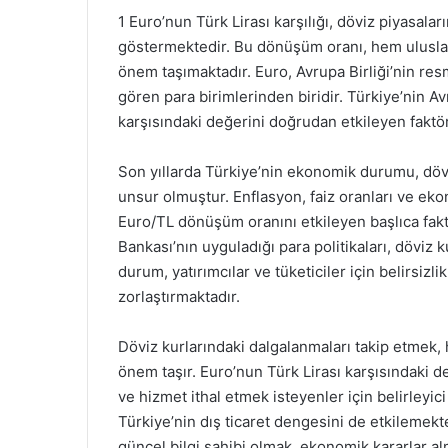
1 Euro’nun Türk Lirası karşılığı, döviz piyasalar
göstermektedir. Bu dönüşüm oranı, hem uluslar
önem taşımaktadır. Euro, Avrupa Birliği’nin res
gören para birimlerinden biridir. Türkiye’nin Av
karşısındaki değerini doğrudan etkileyen faktör
Son yıllarda Türkiye’nin ekonomik durumu, dövi
unsur olmuştur. Enflasyon, faiz oranları ve e
Euro/TL dönüşüm oranını etkileyen başlıca fak
Bankası’nın uyguladığı para politikaları, döviz
durum, yatırımcılar ve tüketiciler için belirsizl
zorlaştırmaktadır.
Döviz kurlarındaki dalgalanmaları takip etmek, 
önem taşır. Euro’nun Türk Lirası karşısındaki 
ve hizmet ithal etmek isteyenler için belirleyici 
Türkiye’nin dış ticaret dengesini de etkileme
güncel bilgi sahibi olmak, ekonomik kararlar al