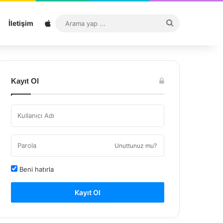
Sitemap
Arama
İletişim
yap
...
Kayıt Ol
Unuttunuz mu?
Beni hatırla
Kayıt Ol