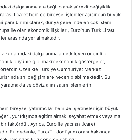
ındaki dalgalanmalara bağlı olarak sürekli değişiklik
arası ticaret hem de bireysel işlemler açısından büyük
mi para birimi olarak, dünya genelinde en çok işlem
rupa ile olan ekonomik ilişkileri, Euro’nun Türk Lirası
ler arasında yer almaktadır.
z kurlarındaki dalgalanmaları etkileyen önemli bir
konomik büyüme gibi makroekonomik göstergeler,
törlerdir. Özellikle Türkiye Cumhuriyet Merkez
 kurlarında ani değişimlere neden olabilmektedir. Bu
ik yaratmakta ve döviz alım satım işlemlerini
hem bireysel yatırımcılar hem de işletmeler için büyük
değeri, yurtdışında eğitim almak, seyahat etmek veya mal
bir faktördür. Ayrıca, Euro ile yapılan ticaret,
ktedir. Bu nedenle, Euro/TL dönüşüm oranı hakkında
mak açısından kritik öneme sahiptir.