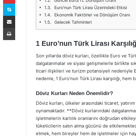
Güncel Euro/TL Dönüşüm Oranı
Skype
Euro'nun Türk Lirası Üzerindeki Etkisi
Ekonomik Faktörler ve Dönüşüm Oranı
E-Posta ile paylaş
Gelecek Tahminleri
Yazdır
1 Euro’nun Türk Lirası Karşıl
Son yıllarda döviz kurları, özellikle Euro ve T
dalgalanmalar ve siyasi gelişmelerle birlikte sı
ticari ilişkileri ve turizm potansiyeli nedeniyl
nedenle, 1 Euro’nun Türk Lirası karşılığı, hem 
Döviz Kurları Neden Önemlidir?
Döviz kurları, ülkeler arasındaki ticaret, yatırım
oynamaktadır. **Döviz kurlarındaki dalgalanmalar
işletmelerin karlılık oranlarını doğrudan etkile
tüketicilerin satın alma gücünü de etkilemektedi
etmek, hem bireyler hem de işletmeler için hay