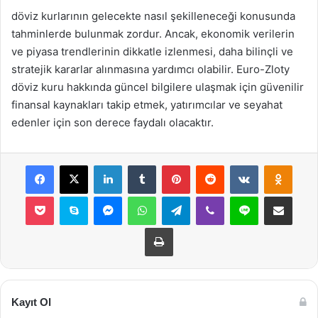
döviz kurlarının gelecekte nasıl şekilleneceği konusunda
tahminlerde bulunmak zordur. Ancak, ekonomik verilerin
ve piyasa trendlerinin dikkatle izlenmesi, daha bilinçli ve
stratejik kararlar alınmasına yardımcı olabilir. Euro-Zloty
döviz kuru hakkında güncel bilgilere ulaşmak için güvenilir
finansal kaynakları takip etmek, yatırımcılar ve seyahat
edenler için son derece faydalı olacaktır.
Facebook
X
LinkedIn
Tumblr
Pinterest
Reddit
VKontakte
Odnok
Pocket
Skype
Messenger
WhatsApp
Telegram
Viber
Line
E-Posta ile payla
Yazdır
Kayıt Ol