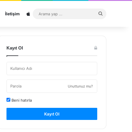
Sitemap
Arama
İletişim
yap
...
Kayıt Ol
Unuttunuz mu?
Beni hatırla
Kayıt Ol