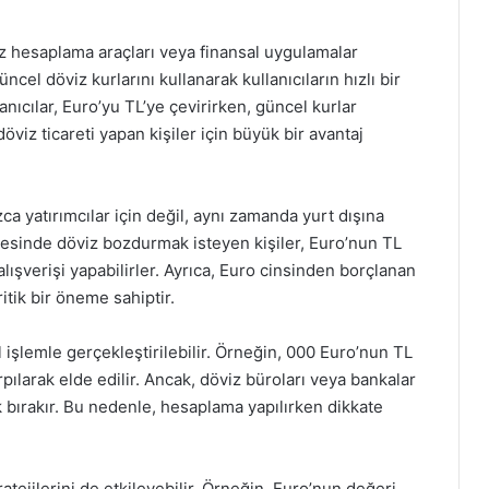
iz hesaplama araçları veya finansal uygulamalar
üncel döviz kurlarını kullanarak kullanıcıların hızlı bir
nıcılar, Euro’yu TL’ye çevirirken, güncel kurlar
döviz ticareti yapan kişiler için büyük bir avantaj
zca yatırımcılar için değil, aynı zamanda yurt dışına
cesinde döviz bozdurmak isteyen kişiler, Euro’nun TL
alışverişi yapabilirler. Ayrıca, Euro cinsinden borçlanan
ritik bir öneme sahiptir.
 işlemle gerçekleştirilebilir. Örneğin, 000 Euro’nun TL
pılarak elde edilir. Ancak, döviz büroları veya bankalar
rk bırakır. Bu nedenle, hesaplama yapılırken dikkate
.
atejilerini de etkileyebilir. Örneğin, Euro’nun değeri