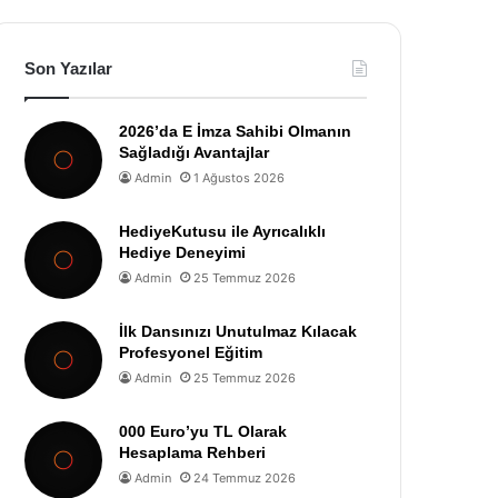
Son Yazılar
2026’da E İmza Sahibi Olmanın
Sağladığı Avantajlar
Admin
1 Ağustos 2026
HediyeKutusu ile Ayrıcalıklı
Hediye Deneyimi
Admin
25 Temmuz 2026
İlk Dansınızı Unutulmaz Kılacak
Profesyonel Eğitim
Admin
25 Temmuz 2026
000 Euro’yu TL Olarak
Hesaplama Rehberi
Admin
24 Temmuz 2026