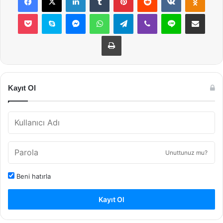
Pocket
Skype
Messenger
WhatsApp
Telegram
Viber
Line
E-Posta ile payla
Yazdır
Kayıt Ol
Unuttunuz mu?
Beni hatırla
Kayıt Ol