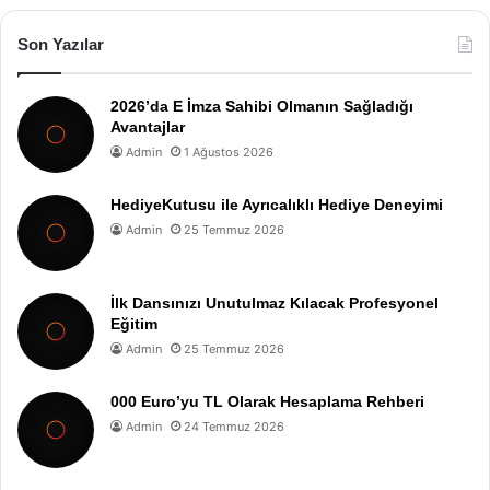
Son Yazılar
2026’da E İmza Sahibi Olmanın Sağladığı
Avantajlar
Admin
1 Ağustos 2026
HediyeKutusu ile Ayrıcalıklı Hediye Deneyimi
Admin
25 Temmuz 2026
İlk Dansınızı Unutulmaz Kılacak Profesyonel
Eğitim
Admin
25 Temmuz 2026
000 Euro’yu TL Olarak Hesaplama Rehberi
Admin
24 Temmuz 2026