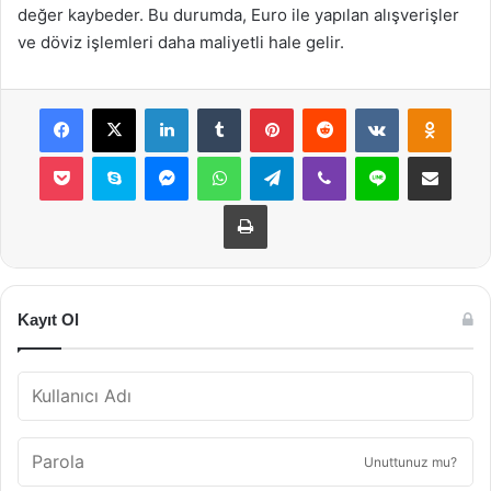
değer kaybeder. Bu durumda, Euro ile yapılan alışverişler
ve döviz işlemleri daha maliyetli hale gelir.
Facebook
X
LinkedIn
Tumblr
Pinterest
Reddit
VKontakte
Odnok
Pocket
Skype
Messenger
WhatsApp
Telegram
Viber
Line
E-Posta ile payla
Yazdır
Kayıt Ol
Unuttunuz mu?